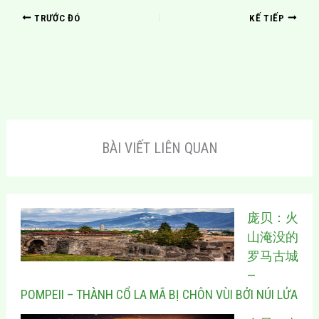
TRƯỚC ĐÓ
KẾ TIẾP
BÀI VIẾT LIÊN QUAN
庞贝：火
山淹没的
罗马古城
—
POMPEII – THÀNH CỔ LA MÃ BỊ CHÔN VÙI BỞI NÚI LỬA