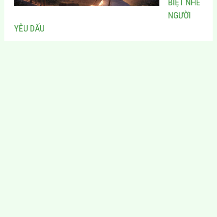
BIỆT NHÉ
NGƯỜI
YÊU DẤU
黄河 —
HOÀNG
HÀ
Tìm Hiểu Thêm
Liên Hệ
Trang chủ
0906 778 713
nshaihasg@gmail.
Về chúng tôi
Tự hào dẫn đầu lĩnh
Thế giới Hoa
vực tiếng Hán và
ngữ
Đông y
HSK