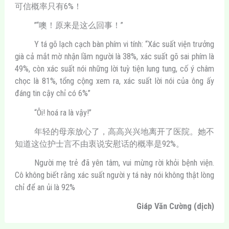
可信概率只有6%！
”“噢！原来是这么回事！”
Y tá gõ lạch cạch bàn phím vi tính: “Xác suất viện trưởng
già cả mắt mờ nhận lầm người là 38%, xác suất gõ sai phím là
49%, còn xác suất nói những lời tuỳ tiện lung tung, cố ý châm
chọc là 81%, tổng cộng xem ra, xác suất lời nói của ông ấy
đáng tin cậy chỉ có 6%”
“Ôi! hoá ra là vậy!”
年轻的母亲放心了，高高兴兴地离开了医院。她不
知道这位护士言不由衷说安慰话的概率是92%。
Người mẹ trẻ đã yên tâm, vui mừng rời khỏi bệnh viện.
Cô không biết rằng xác suất người y tá này nói không thật lòng
chỉ để an ủi là 92%
Giáp Văn Cường (dịch)