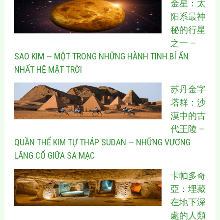
金星：太
阳系最神
秘的行星
之一 —
SAO KIM — MỘT TRONG NHỮNG HÀNH TINH BÍ ẨN
NHẤT HỆ MẶT TRỜI
苏丹金字
塔群：沙
漠中的古
代王陵 —
QUẦN THỂ KIM TỰ THÁP SUDAN — NHỮNG VƯƠNG
LĂNG CỔ GIỮA SA MẠC
卡帕多奇
亞：埋藏
在地下深
處的人類