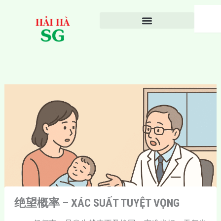
Nhảy
Search
tới
nội
dung
绝望概率 – XÁC SUẤT TUYỆT VỌNG