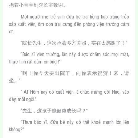
抱着小宝宝到院长室致谢。
Một người mẹ trẻ sinh đứa bé trai hồng hào trắng trẻo
sắp xuất viện, ôm con trai cưng đến phòng viện trưởng cảm
ơn.
“院长先生，这次承蒙多方关照，实在太感谢了！”
“Bác sĩ viện trưởng, lần này được chăm sóc mọi mặt,
thực tình rất cảm ơn ông !”
“啊！你今天要出院了，向你表示祝贺！来，请
坐。”
“ A! Hôm nay cô xuất viện, à chúc mừng cô! Nào, vào
đây, mời ngồi.”
“先生，这孩子能健康成长吗？”
“Thưa bác sĩ, đứa bé này có thể khoẻ mạnh lớn lên
không?”