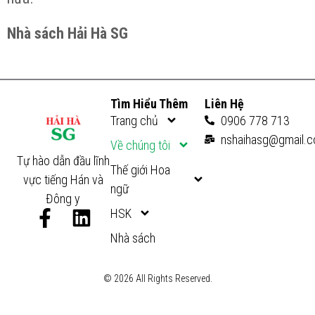
Nhà sách Hải Hà SG
Tìm Hiểu Thêm
Liên Hệ
Trang chủ
0906 778 713
nshaihasg@gmail.
Về chúng tôi
Tự hào dẫn đầu lĩnh
Thế giới Hoa
vực tiếng Hán và
ngữ
Đông y
F
L
HSK
a
i
Nhà sách
c
n
e
k
© 2026 All Rights Reserved.
b
e