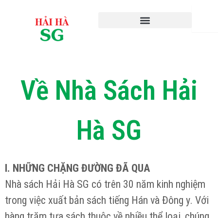
Nhảy
Search
tới
nội
dung
Về Nhà Sách Hải
Hà SG
I. NHỮNG CHẶNG ĐƯỜNG ĐÃ QUA
Nhà sách Hải Hà SG có trên 30 năm kinh nghiệm
trong việc xuất bản sách tiếng Hán và Đông y. Với
hàng trăm tựa sách thuộc về nhiều thể loại, chúng