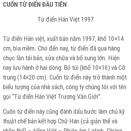
CUỐN TỪ ĐIỂN ĐẦU TIÊN
Từ điển Hán Việt 1997
Từ điển Hán việt, xuất bản năm 1997, khổ 10×14
cm, bìa mềm. Cho đến nay, từ điển đã qua hàng
chục lần tái bản, sửa chữa và bổ sung lớn. Hiện
nay lưu hành ở hai dòng: Bỏ túi (khổ 10×16) và Cỡ
trung (14×20 cm). Cuốn từ điển này trở thành một
biểu tượng của nhà sách, công ty chúng tôi với tên
gọi “Từ điển Hán Việt Trương Văn Giới”.
Cuốn từ điển này cũng đánh dấu bước làm chủ kỹ
thuật chế bản kết hợp Chữ Hán (cả giản thể và
phồn thể) – tiếng Việt – Phiên âm Latinh. Chúng