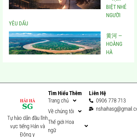
BIỆT NHÉ
NGƯỜI
YÊU DẤU
黄河 —
HOÀNG
HÀ
Tìm Hiểu Thêm
Liên Hệ
Trang chủ
0906 778 713
nshaihasg@gmail.
Về chúng tôi
Tự hào dẫn đầu lĩnh
Thế giới Hoa
vực tiếng Hán và
ngữ
Đông y