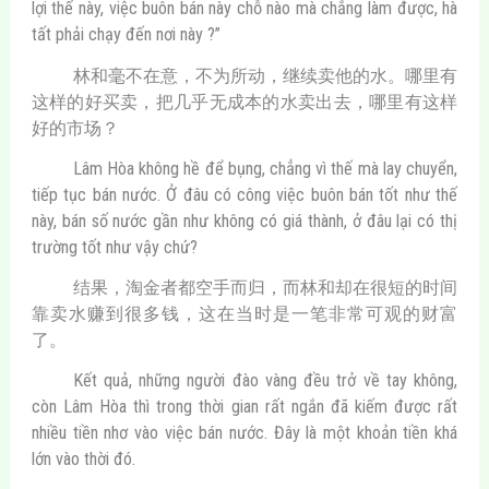
lợi thế này, việc buôn bán này chỗ nào mà chẳng làm được, hà
tất phải chạy đến nơi này ?”
林和毫不在意，不为所动，继续卖他的水。哪里有
这样的好买卖，把几乎无成本的水卖出去，哪里有这样
好的市场？
Lâm Hòa không hề để bụng, chẳng vì thế mà lay chuyển,
tiếp tục bán nước. Ở đâu có công việc buôn bán tốt như thế
này, bán số nước gần như không có giá thành, ở đâu lại có thị
trường tốt như vậy chứ?
结果，淘金者都空手而归，而林和却在很短的时间
靠卖水赚到很多钱，这在当时是一笔非常可观的财富
了。
Kết quả, những người đào vàng đều trở về tay không,
còn Lâm Hòa thì trong thời gian rất ngắn đã kiếm được rất
nhiều tiền nhơ vào việc bán nước. Đây là một khoản tiền khá
lớn vào thời đó.