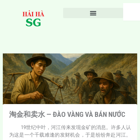
Nhảy
Search
tới
nội
dung
淘金和卖水 — ĐÀO VÀNG VÀ BÁN NƯỚC
19世纪中叶，河江传来发现金矿的消息。许多人认
为这是一个千载难逢的发财机会，于是纷纷奔赴河江。