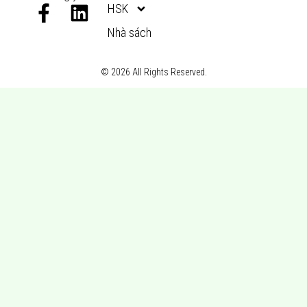
F
L
HSK
a
i
Nhà sách
c
n
e
k
© 2026 All Rights Reserved.
b
e
o
d
o
i
k
n
-
f