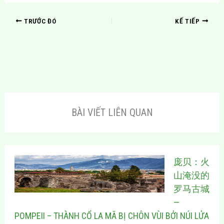
TRƯỚC ĐÓ
KẾ TIẾP
BÀI VIẾT LIÊN QUAN
庞贝：火
山淹没的
罗马古城
—
POMPEII – THÀNH CỔ LA MÃ BỊ CHÔN VÙI BỞI NÚI LỬA