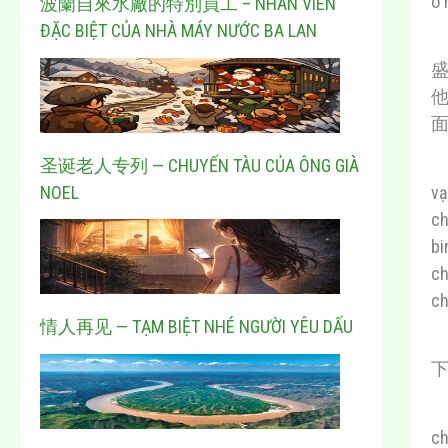
ô 
波蘭自來水廠的特別員工 – NHÂN VIÊN
ĐẶC BIỆT CỦA NHÀ MÁY NƯỚC BA LAN
圣诞老人专列 — CHUYẾN TÀU CỦA ÔNG GIÀ
NOEL
vạ
ch
bi
ch
ch
情人再见 — TẠM BIỆT NHÉ NGƯỜI YÊU DẤU
ch