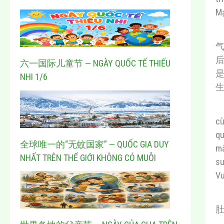
Mạ
六一国际儿童节 — NGÀY QUỐC TẾ THIẾU
NHI 1/6
cù
qu
全球唯一的“无蚊国家” — QUỐC GIA DUY
mắ
NHẤT TRÊN THẾ GIỚI KHÔNG CÓ MUỖI
su
Vư