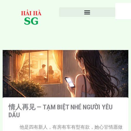
Nhảy
Search
tới
nội
dung
情人再见 — TẠM BIỆT NHÉ NGƯỜI YÊU
DẤU
他是四有新人，有房有车有型有款，她心甘情愿做