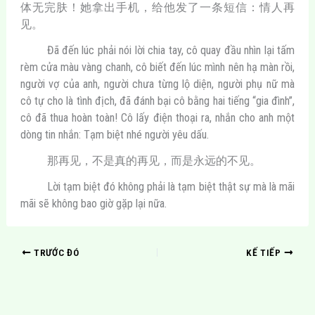
体无完肤！她拿出手机，给他发了一条短信：情人再
见。
Đã đến lúc phải nói lời chia tay, cô quay đầu nhìn lại tấm
rèm cửa màu vàng chanh, cô biết đến lúc mình nên hạ màn rồi,
người vợ của anh, người chưa từng lộ diện, người phụ nữ mà
cô tự cho là tình địch, đã đánh bại cô bằng hai tiếng “gia đình”,
cô đã thua hoàn toàn! Cô lấy điện thoại ra, nhắn cho anh một
dòng tin nhắn: Tạm biệt nhé người yêu dấu.
那再见，不是真的再见，而是永远的不见。
Lời tạm biệt đó không phải là tạm biệt thật sự mà là mãi
mãi sẽ không bao giờ gặp lại nữa.
TRƯỚC ĐÓ
KẾ TIẾP