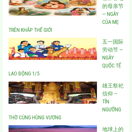
的母亲节
— NGÀY
CỦA MẸ
TRÊN KHẮP THẾ GIỚI
五一国际
劳动节 —
NGÀY
QUỐC TẾ
LAO ĐỘNG 1/5
雄王祭祀
信仰 —
TÍN
NGƯỠNG
THỜ CÚNG HÙNG VƯƠNG
地球上的