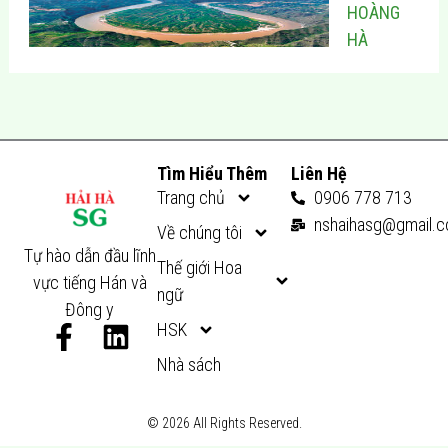
HOÀNG
HÀ
Tìm Hiểu Thêm
Liên Hệ
Trang chủ
0906 778 713
nshaihasg@gmail.
Về chúng tôi
Tự hào dẫn đầu lĩnh
Thế giới Hoa
vực tiếng Hán và
ngữ
Đông y
F
L
HSK
a
i
Nhà sách
c
n
e
k
© 2026 All Rights Reserved.
b
e