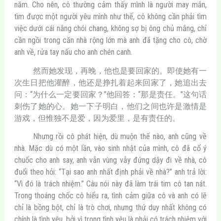
năm. Cho nên, cô thường cảm thấy mình là người may mắn,
tìm được một người yêu mình như thế, cô không cần phải tìm
việc dưới cái nắng chói chang, không sợ bị ông chủ mắng, chỉ
cần ngồi trong căn nhà rộng lớn mà anh đã tặng cho cô, chờ
anh về, rửa tay nấu cho anh chén canh.
然而她发现，再晚，他也是要回家的。即使她有一
次生日把他灌醉，他还是挣扎着起来回家了，她追出去
问：“为什么一定要回家？”他回答：“那是责任。”这句话
刺伤了她的心。她一下子明白，他们之间也许是激情是
游戏，但惟独不是爱，因为爱里，是有责任的。
Nhưng rồi cô phát hiện, dù muộn thế nào, anh cũng về
nhà. Mặc dù có một lần, vào sinh nhật của mình, cô đã cố ý
chuốc cho anh say, anh vẫn vùng vẫy đứng dậy đi về nhà, cô
đuổi theo hỏi: “Tại sao anh nhất định phải về nhà?” anh trả lời:
“Vì đó là trách nhiệm.” Câu nói này đã làm trái tim cô tan nát.
Trong thoáng chốc cô hiểu ra, tình cảm giữa cô và anh có lẽ
chỉ là bồng bột, chỉ là trò chơi, nhưng thứ duy nhất không có
chính là tình yêu, bởi vì trong tình yêu là phải có trách nhiệm với