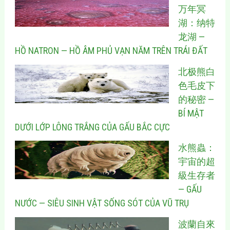
万年冥
湖：纳特
龙湖 —
HỒ NATRON — HỒ ÂM PHỦ VẠN NĂM TRÊN TRÁI ĐẤT
北极熊白
色毛皮下
的秘密 —
BÍ MẬT
DƯỚI LỚP LÔNG TRẮNG CỦA GẤU BẮC CỰC
水熊蟲：
宇宙的超
級生存者
— GẤU
NƯỚC — SIÊU SINH VẬT SỐNG SÓT CỦA VŨ TRỤ
波蘭自來