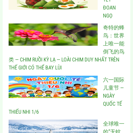
ĐOAN
NGỌ
奇特的蜂
鸟：世界
上唯一能
倒飞的鸟
类 — CHIM RUỒI KỲ LẠ — LOÀI CHIM DUY NHẤT TRÊN
THẾ GIỚI CÓ THỂ BAY LÙI
六一国际
儿童节 —
NGÀY
QUỐC TẾ
THIẾU NHI 1/6
全球唯一
的“无蚊