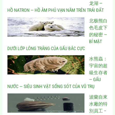
龙湖 —
HỒ NATRON — HỒ ÂM PHỦ VẠN NĂM TRÊN TRÁI ĐẤT
北极熊白
色毛皮下
的秘密 —
BÍ MẬT
DƯỚI LỚP LÔNG TRẮNG CỦA GẤU BẮC CỰC
水熊蟲：
宇宙的超
級生存者
— GẤU
NƯỚC — SIÊU SINH VẬT SỐNG SÓT CỦA VŨ TRỤ
波蘭自來
水廠的特
別員工 –