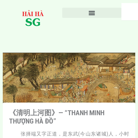
Nhảy
Search
tới
nội
dung
《清明上河图》— “THANH MINH
THƯỢNG HÀ ĐỒ”
张择端又字正道，是东武(今山东诸城)人，小时