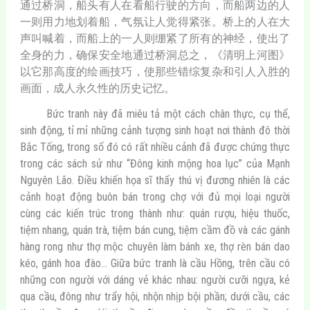
通过桥洞，船头有人在看船行驶的方向，而船两边的人
一则用力地划着船，气氛让人觉得紧张。桥上的人在大
声叫喊着，而船上的一人则绷紧了所有的神经，使出了
全身的力，确保安全地通过桥洞总之，《清明上河图》
以它那高度的绘画技巧，使那些错综复杂和引人入胜的
画面，成人永久性的历史记忆。
Bức tranh này đã miêu tả một cách chân thực, cụ thể,
sinh động, tỉ mỉ những cảnh tượng sinh hoạt nơi thành đô thời
Bắc Tống, trong số đó có rất nhiều cảnh đã được chứng thực
trong các sách sử như “Đông kinh mộng hoa lục” của Mạnh
Nguyên Lão. Điều khiến họa sĩ thấy thú vị đương nhiên là các
cảnh hoạt động buôn bán trong chợ với đủ mọi loại người
cùng các kiến trúc trong thành như: quán rượu, hiệu thuốc,
tiệm nhang, quán trà, tiệm bán cung, tiệm cầm đồ và các gánh
hàng rong như thợ mộc chuyên làm bánh xe, thợ rèn bán dao
kéo, gánh hoa đào… Giữa bức tranh là cầu Hồng, trên cầu có
những con người với dáng vẻ khác nhau: người cưỡi ngựa, kẻ
qua cầu, đông như trẩy hội, nhộn nhịp bội phần; dưới cầu, các