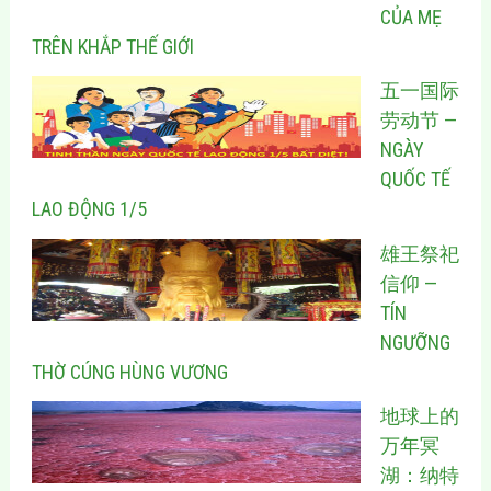
CỦA MẸ
TRÊN KHẮP THẾ GIỚI
五一国际
劳动节 —
NGÀY
QUỐC TẾ
LAO ĐỘNG 1/5
雄王祭祀
信仰 —
TÍN
NGƯỠNG
THỜ CÚNG HÙNG VƯƠNG
地球上的
万年冥
湖：纳特