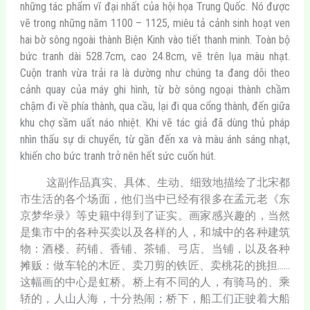
những tác phẩm vĩ đại nhất của hội họa Trung Quốc. Nó được
vẽ trong những năm 1100 – 1125, miêu tả cảnh sinh hoạt ven
hai bờ sông ngoài thành Biện Kinh vào tiết thanh minh. Toàn bộ
bức tranh dài 528.7cm, cao 24.8cm, vẽ trên lụa màu nhạt.
Cuộn tranh vừa trải ra là dường như chúng ta đang dõi theo
cảnh quay của máy ghi hình, từ bờ sông ngoại thành chầm
chậm đi về phía thành, qua cầu, lại đi qua cổng thành, đến giữa
khu chợ sầm uất náo nhiệt. Khi vẽ tác giả đã dùng thủ pháp
nhìn thấu sự di chuyển, từ gần đến xa và màu ánh sáng nhạt,
khiến cho bức tranh trở nên hết sức cuốn hút.
这副作品真实、具体、生动、细致地描绘了北宋都
市生活的各个场面，他们当中已经有很多在孟元老《东
京梦华录》等史籍中得到了证实。画家感兴趣的，当然
是集市中的各种买卖以及各样的人，和城中的各种建筑
物：酒楼、药铺、香铺、茶铺、弓店、当铺，以及各种
摊贩：做车轮的木匠、卖刀剪的铁匠、卖桃花的挑担……
这幅画的中心是虹桥。桥上有不同的人，有骑马的、乘
轿的，人山人海，十分热闹；桥下，船工们正驶着大船