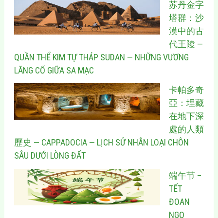
苏丹金字
塔群：沙
漠中的古
代王陵 —
QUẦN THỂ KIM TỰ THÁP SUDAN — NHỮNG VƯƠNG
LĂNG CỔ GIỮA SA MẠC
卡帕多奇
亞：埋藏
在地下深
處的人類
歷史 — CAPPADOCIA — LỊCH SỬ NHÂN LOẠI CHÔN
SÂU DƯỚI LÒNG ĐẤT
端午节 –
TẾT
ĐOAN
NGỌ