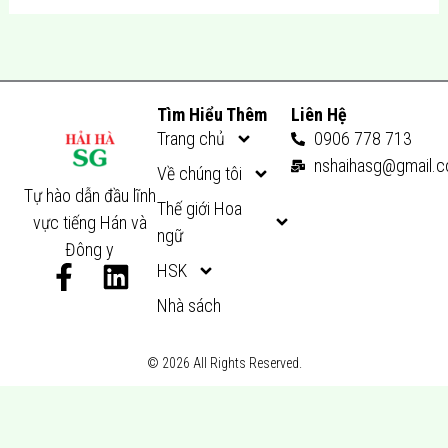
Tìm Hiểu Thêm
Liên Hệ
Trang chủ
0906 778 713
nshaihasg@gmail.
Về chúng tôi
Tự hào dẫn đầu lĩnh
Thế giới Hoa
vực tiếng Hán và
ngữ
Đông y
F
L
HSK
a
i
Nhà sách
c
n
e
k
© 2026 All Rights Reserved.
b
e
o
d
o
i