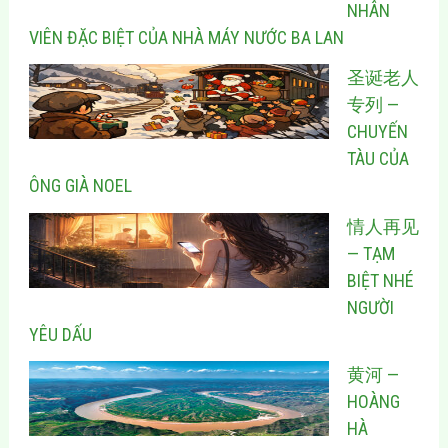
NHÂN
VIÊN ĐẶC BIỆT CỦA NHÀ MÁY NƯỚC BA LAN
圣诞老人
专列 —
CHUYẾN
TÀU CỦA
ÔNG GIÀ NOEL
情人再见
— TẠM
BIỆT NHÉ
NGƯỜI
YÊU DẤU
黄河 —
HOÀNG
HÀ