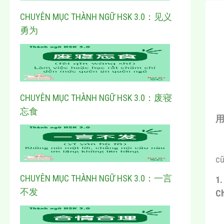
CHUYÊN MỤC THÀNH NGỮ HSK 3.0：见义
勇为
CHUYÊN MỤC THÀNH NGỮ HSK 3.0：废寝
忘食
用
cũ
CHUYÊN MỤC THÀNH NGỮ HSK 3.0：一言
1
不发
C