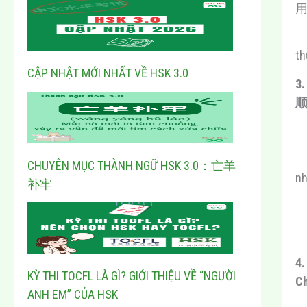
th
CẬP NHẬT MỚI NHẤT VỀ HSK 3.0
3
顺其
CHUYÊN MỤC THÀNH NGỮ HSK 3.0：亡羊
nh
补牢
4
KỲ THI TOCFL LÀ GÌ? GIỚI THIỆU VỀ “NGƯỜI
C
ANH EM” CỦA HSK