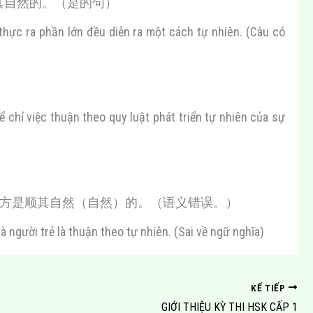
其自然的。（是的句）
hực ra phần lớn đều diễn ra một cách tự nhiên. (Câu có
ận theo quy luật phát triển tự nhiên của sự
地方是顺其自然（自然）的。（语义错误。）
à người trẻ là thuận theo tự nhiên. (Sai về ngữ nghĩa)
KẾ TIẾP
GIỚI THIỆU KỲ THI HSK CẤP 1