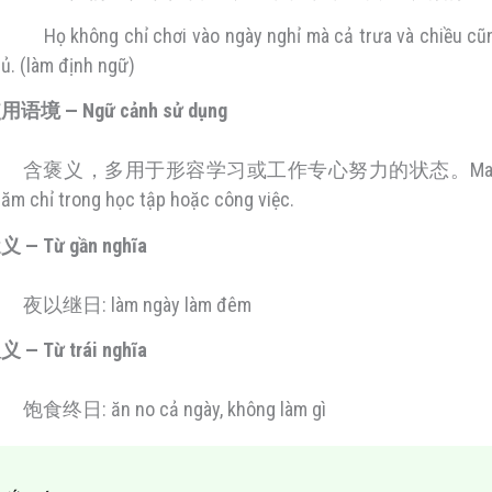
Họ không chỉ chơi vào ngày nghỉ mà cả trưa và chiều cũ
ủ. (làm định ngữ)
用语境 — Ngữ cảnh sử dụng
含褒义，多用于形容学习或工作专心努力的状态。Mang nghĩa tích cự
ăm chỉ trong học tập hoặc công việc.
义 — Từ gần nghĩa
夜以继日: làm ngày làm đêm
 — Từ trái nghĩa
饱食终日: ăn no cả ngày, không làm gì