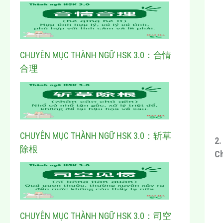
CHUYÊN MỤC THÀNH NGỮ HSK 3.0：合情
合理
CHUYÊN MỤC THÀNH NGỮ HSK 3.0：斩草
2
除根
C
CHUYÊN MỤC THÀNH NGỮ HSK 3.0：司空