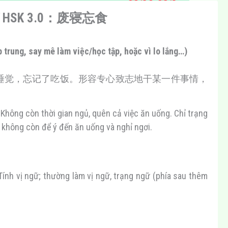
GỮ HSK 3.0：废寝忘食
rung, say mê làm việc/học tập, hoặc vì lo lắng…)
睡觉，忘记了吃饭。形容专心致志地干某一件事情，
 còn thời gian ngủ, quên cả việc ăn uống. Chỉ trạng
c không còn để ý đến ăn uống và nghỉ ngơi.
ờng làm vị ngữ, trạng ngữ (phía sau thêm