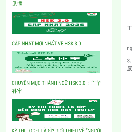
见惯
CẬP NHẬT MỚI NHẤT VỀ HSK 3.0
ng
3
废
CHUYÊN MỤC THÀNH NGỮ HSK 3.0：亡羊
补牢
KỲ THI TOCFL LÀ GÌ? GIỚI THIỆU VỀ “NGƯỜI