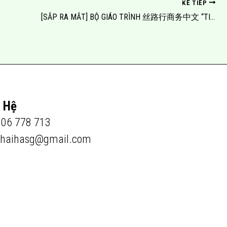
KẾ TIẾP
[SẮP RA MẮT] BỘ GIÁO TRÌNH 丝路行商务中文 “TIẾNG TRUNG THƯƠNG MẠI: HÀNH TRÌNH CON ĐƯỜNG TƠ LỤA”
n Hệ
906 778 713
shaihasg@gmail.com