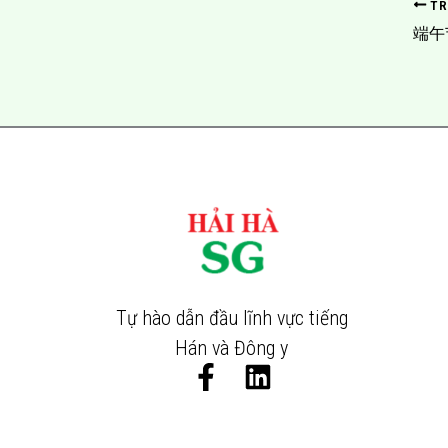
TR
端午节
Tự hào dẫn đầu lĩnh vực tiếng
Hán và Đông y
F
L
a
i
c
n