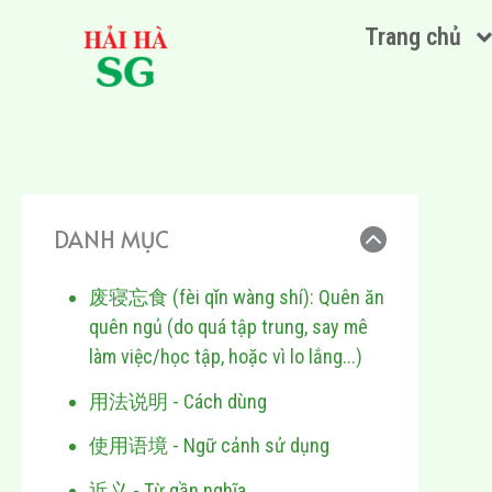
Nhảy
Trang chủ
tới
nội
dung
DANH MỤC
废寝忘食 (fèi qǐn wàng shí): Quên ăn
quên ngủ (do quá tập trung, say mê
làm việc/học tập, hoặc vì lo lắng...)
用法说明 - Cách dùng
使用语境 - Ngữ cảnh sử dụng
近义 - Từ gần nghĩa