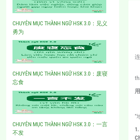
CHUYÊN MỤC THÀNH NGỮ HSK 3.0：见义
勇为
CHUYÊN MỤC THÀNH NGỮ HSK 3.0：废寝
th
忘食
用
“地
CHUYÊN MỤC THÀNH NGỮ HSK 3.0：一言
1
不发
C