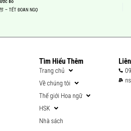
ƯỚC ĐÓ
 – TẾT ĐOAN NGỌ
Tìm Hiểu Thêm
Liê
Trang chủ
0
n
Về chúng tôi
Thế giới Hoa ngữ
HSK
Nhà sách