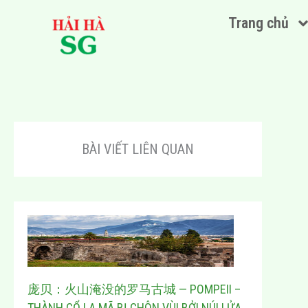
Nhảy
Trang chủ
tới
nội
dung
BÀI VIẾT LIÊN QUAN
庞贝：火山淹没的罗马古城 — POMPEII –
THÀNH CỔ LA MÃ BỊ CHÔN VÙI BỞI NÚI LỬA