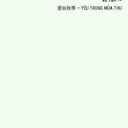
KẾ TIẾP
爱在秋季 — YÊU TRONG MÙA THU