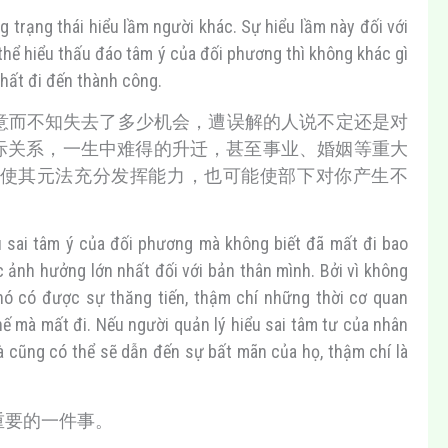
g trạng thái hiểu lầm người khác. Sự hiểu lầm này đối với
 thể hiểu thấu đáo tâm ý của đối phương thì không khác gì
nhất đi đến thành công.
意而不知失去了多少机会，遭误解的人说不定还是对
际关系，一生中难得的升迁，甚至事业、婚姻等重大
使其元法充分发挥能力，也可能使部下对你产生不
u sai tâm ý của đối phương mà không biết đã mất đi bao
c ảnh hưởng lớn nhất đối với bản thân mình. Bởi vì không
hó có được sự thăng tiến, thậm chí những thời cơ quan
ế mà mất đi. Nếu người quản lý hiểu sai tâm tư của nhân
và cũng có thể sẽ dẫn đến sự bất mãn của họ, thậm chí là
重要的一件事。