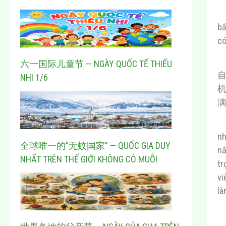
bấ
có
六一国际儿童节 — NGÀY QUỐC TẾ THIẾU
NHI 1/6
nh
全球唯一的“无蚊国家” — QUỐC GIA DUY
nắ
NHẤT TRÊN THẾ GIỚI KHÔNG CÓ MUỖI
tr
vi
là