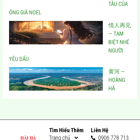
TÀU CỦA
ÔNG GIÀ NOEL
情人再见
— TẠM
BIỆT NHÉ
NGƯỜI
YÊU DẤU
黄河 —
HOÀNG
HÀ
Tìm Hiểu Thêm
Liên Hệ
Trang chủ
0906 778 713