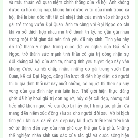
và mâu thuẫn với quan niệm chính thống của xã hội. Anh không
được xã hội dung nạp, không tìm được vị trí của mình trong xã
hội, thế là bèn dốc hết tất cả nhiệt tình của mình vào những cô
gái trẻ trong vườn Đại Quan. Anh ta cùng với Đại Ngọc do chí
khí và sở thích hợp nhau mà trở thành tri kỷ, họ gần gũi nhau
trong một thời gian dài nên tình yêu đã nảy sinh. Tình yêu này
đã trở thành ý nghĩa trong cuộc đời vô nghĩa của Giả Bảo
Ngọc, trở thành sức mạnh tinh thần có giá trị công nhận sự
đối kháng xã hội của anh ta, nhưng tình yêu tuyệt đẹp này vẫn
không được xã hội chấp nhận, những cô gái trong vườn Đại
Quan, kể cả Đại Ngọc, cũng lần lượt đi đến hủy diệt: có người
thì bị gia đình thối nát này nuốt chửng, có người thì theo sự suy
vong của gia đình này mà luân lạc. Thế giới hiện thực đáng
ghét đã hủy hoại giá trị con người, hủy diệt cái đẹp, nhưng nỗi
tiếc nhớ khôn nguôi về cái đẹp bị hủy diệt trong tác phẩm đã
mang đến niềm xúc động sâu xa cho người đời sau. Vở bi kịch
tình yêu, khúc ai ca về cái đẹp này lại được triển khai trên lịch
sử từ thịnh đến suy của nhà phú quý thế gia Giả phủ. Những
thể nghiệm nhân sinh sâu sắc của tác giả và cuộc sống hiện