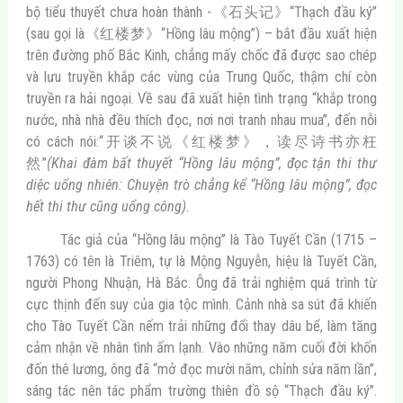
bộ tiểu thuyết chưa hoàn thành -《石头记》“Thạch đầu ký”
(sau gọi là《红楼梦》“Hồng lâu mộng”) – bắt đầu xuất hiện
trên đường phố Bắc Kinh, chẳng mấy chốc đã được sao chép
và lưu truyền khắp các vùng của Trung Quốc, thậm chí còn
truyền ra hải ngoại. Về sau đã xuất hiện tình trạng “khắp trong
nước, nhà nhà đều thích đọc, nơi nơi tranh nhau mua”, đến nỗi
có cách nói:“开谈不说《红楼梦》，读尽诗书亦枉
然”
(Khai đàm bất thuyết “Hồng lâu mộng”, đọc tận thi thư
diệc uổng nhiên: Chuyện trò chẳng kể “Hồng lâu mộng”, đọc
hết thi thư cũng uổng công)
.
Tác giả của “Hồng lâu mộng” là Tào Tuyết Cần (1715 –
1763) có tên là Triêm, tự là Mộng Nguyễn, hiệu là Tuyết Cần,
người Phong Nhuận, Hà Bắc. Ông đã trải nghiệm quá trình từ
cực thịnh đến suy của gia tộc mình. Cảnh nhà sa sút đã khiến
cho Tào Tuyết Cần nếm trải những đổi thay dâu bể, làm tăng
cảm nhận về nhân tình ấm lạnh. Vào những năm cuối đời khốn
đốn thê lương, ông đã “mở đọc mười năm, chỉnh sửa năm lần”,
sáng tác nên tác phẩm trường thiên đồ sộ “Thạch đầu ký”.