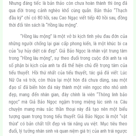
Nhưng đáng tiếc là bản thảo còn chưa hoàn thành thì ông đã
qua đời trong cảnh nghèo khổ cùng quẫn. Bản thảo “Thạch
đầu ký” chỉ có 80 hồi, sau Cao Ngạc viết tiếp 40 hồi sau, đồng
thời đổi tên sách là “Hồng lâu mộng”.
“Hồng lâu mộng” là một vở bi kịch tình yêu đau đớn của
những người chống lại giai cấp phong kiến, là một khúc bi ca
của “sự hủy diệt cái đẹp”. Giả Bảo Ngọc là nhân vật trung tâm
trong “Hồng lâu mộng”, sự theo đuổi trong cuộc đời anh ta và
số phận bi kịch của anh ta đã thể hiện chủ đề trọng tâm của
tiểu thuyết. Hồi thứ nhất của tiểu thuyết, tác giả đã viết: Lúc
Nữ Oa vá trời, còn thừa lại một hòn đá chưa dùng, sau một
đạo sĩ đã biến hòn đá này thành một viên ngọc nho nhỏ xinh
đẹp, mang đến nhân gian, đây chính là viên “Thông linh bảo
ngọc” mà Giả Bảo Ngọc ngậm trong miệng lúc sinh ra. Câu
chuyện mang màu sắc thần thoại này đã tạo nên một biểu
tượng quan trọng trong tiểu thuyết: Giả Bảo Ngọc là một “vật
thừa” có bản chất tốt đẹp và tài năng ưu việt. Mục tiêu theo
đuổi, lý tưởng nhân sinh và quan niệm giá trị của anh trái ngược