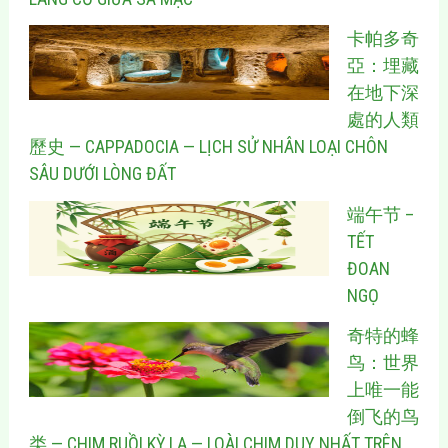
卡帕多奇
亞：埋藏
在地下深
處的人類
歷史 — CAPPADOCIA — LỊCH SỬ NHÂN LOẠI CHÔN
SÂU DƯỚI LÒNG ĐẤT
端午节 –
TẾT
ĐOAN
NGỌ
奇特的蜂
鸟：世界
上唯一能
倒飞的鸟
类 — CHIM RUỒI KỲ LẠ — LOÀI CHIM DUY NHẤT TRÊN