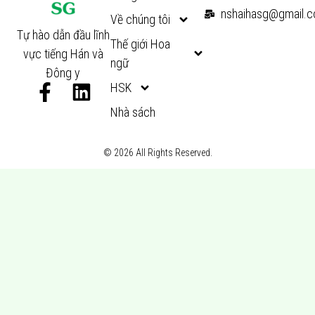
nshaihasg@gmail.
Về chúng tôi
Tự hào dẫn đầu lĩnh
Thế giới Hoa
vực tiếng Hán và
ngữ
Đông y
F
L
HSK
a
i
Nhà sách
c
n
e
k
© 2026 All Rights Reserved.
b
e
o
d
o
i
k
n
-
f