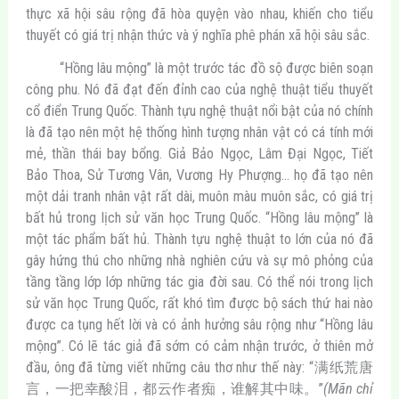
thực xã hội sâu rộng đã hòa quyện vào nhau, khiến cho tiểu
thuyết có giá trị nhận thức và ý nghĩa phê phán xã hội sâu sắc.
“Hồng lâu mộng” là một trước tác đồ sộ được biên soạn
công phu. Nó đã đạt đến đỉnh cao của nghệ thuật tiểu thuyết
cổ điển Trung Quốc. Thành tựu nghệ thuật nổi bật của nó chính
là đã tạo nên một hệ thống hình tượng nhân vật có cá tính mới
mẻ, thần thái bay bổng. Giả Bảo Ngọc, Lâm Đại Ngọc, Tiết
Bảo Thoa, Sử Tương Vân, Vương Hy Phượng… họ đã tạo nên
một dải tranh nhân vật rất dài, muôn màu muôn sắc, có giá trị
bất hủ trong lịch sử văn học Trung Quốc. “Hồng lâu mộng” là
một tác phẩm bất hủ. Thành tựu nghệ thuật to lớn của nó đã
gây hứng thú cho những nhà nghiên cứu và sự mô phỏng của
tầng tầng lớp lớp những tác gia đời sau. Có thể nói trong lịch
sử văn học Trung Quốc, rất khó tìm được bộ sách thứ hai nào
được ca tụng hết lời và có ảnh hưởng sâu rộng như “Hồng lâu
mộng”. Có lẽ tác giả đã sớm có cảm nhận trước, ở thiên mở
đầu, ông đã từng viết những câu thơ như thế này: “满纸荒唐
言，一把幸酸泪，都云作者痴，谁解其中味。”
(Mãn chỉ