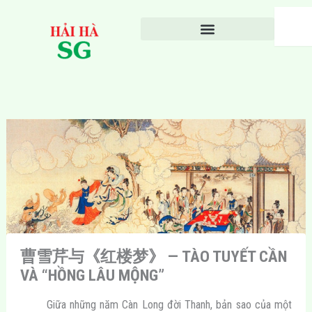
Nhảy
Search
tới
nội
dung
曹雪芹与《红楼梦》 — TÀO TUYẾT CẦN
VÀ “HỒNG LÂU MỘNG”
Giữa những năm Càn Long đời Thanh, bản sao của một