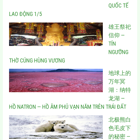
QUỐC TẾ
LAO ĐỘNG 1/5
雄王祭祀
信仰 —
TÍN
NGƯỠNG
THỜ CÚNG HÙNG VƯƠNG
地球上的
万年冥
湖：纳特
龙湖 —
HỒ NATRON — HỒ ÂM PHỦ VẠN NĂM TRÊN TRÁI ĐẤT
北极熊白
色毛皮下
的秘密 —