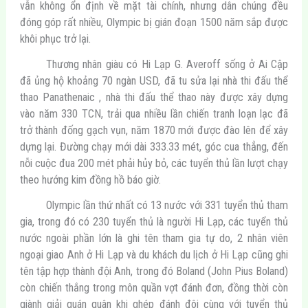
vẫn không ổn định về mặt tài chính, nhưng dân chúng đều
đóng góp rất nhiều, Olympic bị gián đoạn 1500 năm sắp được
khôi phục trở lại.
Thương nhân giàu có Hi Lạp G. Averoff sống ở Ai Cập
đã ủng hộ khoảng 70 ngàn USD, đã tu sửa lại nhà thi đấu thể
thao Panathenaic , nhà thi đấu thể thao này được xây dựng
vào năm 330 TCN, trải qua nhiều lần chiến tranh loạn lạc đã
trở thành đống gạch vụn, năm 1870 mới được đào lên để xây
dựng lại. Đường chạy mới dài 333.33 mét, góc cua thẳng, đến
nỗi cuộc đua 200 mét phải hủy bỏ, các tuyển thủ lần lượt chạy
theo hướng kim đồng hồ báo giờ.
Olympic lần thứ nhất có 13 nước với 331 tuyển thủ tham
gia, trong đó có 230 tuyển thủ là người Hi Lạp, các tuyển thủ
nước ngoài phần lớn là ghi tên tham gia tự do, 2 nhân viên
ngoại giao Anh ở Hi Lạp và du khách du lịch ở Hi Lạp cũng ghi
tên tập hợp thành đội Anh, trong đó Boland (John Pius Boland)
còn chiến thắng trong môn quần vợt đánh đơn, đồng thời còn
giành giải quán quân khi ghép đánh đôi cùng với tuyển thủ