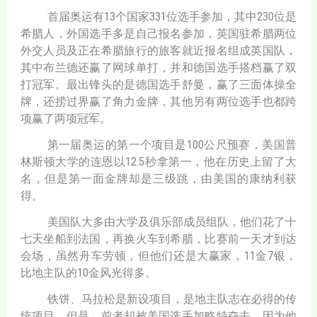
首届奥运有13个国家331位选手参加，其中230位是
希腊人，外国选手多是自己报名参加，英国驻希腊两位
外交人员及正在希腊旅行的旅客就近报名组成英国队，
其中布兰德还赢了网球单打，并和德国选手搭档赢了双
打冠军。最出锋头的是德国选手舒曼，赢了三面体操全
牌，还捞过界赢了角力金牌，其他另有两位选手也都跨
项赢了两项冠军。
第一届奥运的第一个项目是100公尺预赛，美国普
林斯顿大学的连恩以12.5秒拿第一，他在历史上留了大
名，但是第一面金牌却是三级跳，由美国的康纳利获
得。
美国队大多由大学及俱乐部成员组队，他们花了十
七天坐船到法国，再换火车到希腊，比赛前一天才到达
会场，虽然舟车劳顿，但他们还是大赢家，11金7银，
比地主队的10金风光得多。
铁饼、马拉松是新设项目，是地主队志在必得的传
统项目，但是，前者却被美国选手加略特夺去，因为他