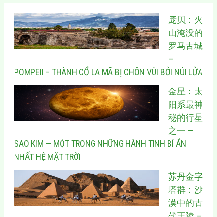
庞贝：火
山淹没的
罗马古城
—
POMPEII – THÀNH CỔ LA MÃ BỊ CHÔN VÙI BỞI NÚI LỬA
金星：太
阳系最神
秘的行星
之一 —
SAO KIM — MỘT TRONG NHỮNG HÀNH TINH BÍ ẨN
NHẤT HỆ MẶT TRỜI
苏丹金字
塔群：沙
漠中的古
代王陵 —