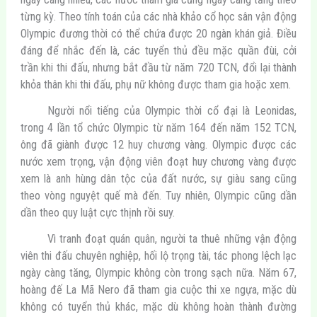
từng kỳ. Theo tính toán của các nhà khảo cổ học sân vận động
Olympic đương thời có thể chứa được 20 ngàn khán giả. Điều
đáng để nhắc đến là, các tuyển thủ đều mặc quần đùi, cởi
trần khi thi đấu, nhưng bắt đầu từ năm 720 TCN, đổi lại thành
khỏa thân khi thi đấu, phụ nữ không được tham gia hoặc xem.
Người nổi tiếng của Olympic thời cổ đại là Leonidas,
trong 4 lần tổ chức Olympic từ năm 164 đến năm 152 TCN,
ông đã giành được 12 huy chương vàng. Olympic được các
nước xem trọng, vận động viên đoạt huy chương vàng được
xem là anh hùng dân tộc của đất nước, sự giàu sang cũng
theo vòng nguyệt quế mà đến. Tuy nhiên, Olympic cũng dần
dần theo quy luật cực thịnh rồi suy.
Vì tranh đoạt quán quân, người ta thuê những vận động
viên thi đấu chuyên nghiệp, hối lộ trọng tài, tác phong lệch lạc
ngày càng tăng, Olympic không còn trong sạch nữa. Năm 67,
hoàng đế La Mã Nero đã tham gia cuộc thi xe ngựa, mặc dù
không có tuyển thủ khác, mặc dù không hoàn thành đường