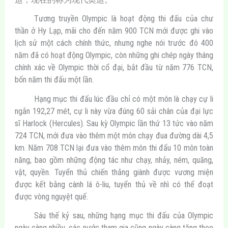
Tương truyền Olympic là hoạt động thi đấu của chư
thần ở Hy Lạp, mãi cho đến năm 900 TCN mới được ghi vào
lịch sử một cách chính thức, nhưng nghe nói trước đó 400
năm đã có hoạt động Olympic, còn những ghi chép ngày tháng
chính xác về Olympic thời cổ đại, bắt đầu từ năm 776 TCN,
bốn năm thi đấu một lần.
Hạng mục thi đấu lúc đầu chỉ có một môn là chạy cự li
ngắn 192,27 mét, cự li này vừa đúng 60 sải chân của đại lực
sĩ Harlock (Hercules). Sau kỳ Olympic lần thứ 13 tức vào năm
724 TCN, mới đưa vào thêm một môn chạy đua đường dài 4,5
km. Năm 708 TCN lại đưa vào thêm môn thi đấu 10 môn toàn
năng, bao gồm những động tác như chạy, nhảy, ném, quăng,
vật, quyền. Tuyển thủ chiến thắng giành được vương miện
được kết bằng cành lá ô-liu, tuyển thủ về nhì có thể đoạt
được vòng nguyệt quế.
Sáu thế kỷ sau, những hạng mục thi đấu của Olympic
ngày càng nhiều, các nước tham gia cũng ngày càng tăng theo