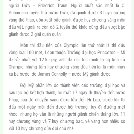
người Đức – Friedrich Traun. Người xuất sắc nhất là C.
Schumann tuyển thủ nước Đức, đã giành được 3 huy chương
vàng thể thao, còn xuất sắc giành được huy chương vàng môn
đấu vật, ngoài ra còn có 2 tuyển thủ khác cũng đều vượt bậc
giành được 2 giải quán quân.
Môn thi đầu tiên của Olympic lần thứ nhất là thi đấu
vòng loại 100 mét, Léon thuộc Trường đại học Princeton – Mĩ
đã về nhất với 12.5 giây, anh đã ghi tên mình trong lịch sử
Olympic, nhưng tấm huy chương vàng đầu tiên lại là môn nhảy
xa ba bước, do James Connolly – nước Mỹ giành được.
Đội Mỹ phần lớn do thành viên các trường đại học và
câu lạc bộ kết hợp thành, họ mất 17 ngày đi thuyền đến nước
Pháp, sau đó chuyển sang đi xe lửa đến Hi Lạp, trước khi thi
đấu một ngày mới đến được hội trường, tuy đi đường mệt
nhọc, nhưng họ vẫn là những người giành chiến thắng lớn, 11
huy chương vàng và 7 huy chương bạc, vẻ vang hơn nhiều so
với 10 huy chương của đội chủ nhà.