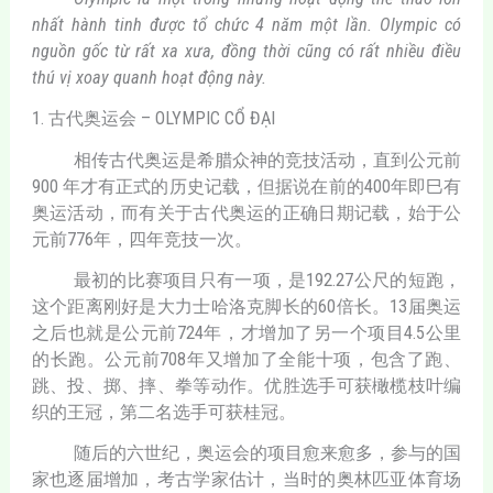
nhất hành tinh được tổ chức 4 năm một lần. Olympic có
nguồn gốc từ rất xa xưa, đồng thời cũng có rất nhiều điều
thú vị xoay quanh hoạt động này.
1. 古代奥运会 – OLYMPIC CỔ ĐẠI
相传古代奥运是希腊众神的竞技活动，直到公元前
900 年才有正式的历史记载，但据说在前的400年即巳有
奥运活动，而有关于古代奥运的正确日期记载，始于公
元前776年，四年竞技一次。
最初的比赛项目只有一项，是192.27公尺的短跑，
这个距离刚好是大力士哈洛克脚长的60倍长。13届奥运
之后也就是公元前724年，才增加了另一个项目4.5公里
的长跑。公元前708年又增加了全能十项，包含了跑、
跳、投、掷、摔、拳等动作。优胜选手可获橄榄枝叶编
织的王冠，第二名选手可获桂冠。
随后的六世纪，奥运会的项目愈来愈多，参与的国
家也逐届增加，考古学家估计，当时的奥林匹亚体育场