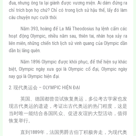
đua, nhưng ông ta lại giành được vương miện. Ai dám đứng ra
chỉ trích bọn họ chứ? Chỉ có trong lịch sử hậu thế, lấy đó làm
câu chuyện nực cười thôi.
Năm 393, hoàng đế La Mã Theodosius hạ lệnh cấm các
hoạt động Olympic, nhiều năm sau, thiên tai, nhân họa xảy ra
liên miên, những chiến tích lịch sử vinh quang của Olympic dần
dần bị lãng quên.
Năm 1896 Olympic được khôi phục, để thể hiện sự khác
biệt, Olympic ngày xưa gọi là Olympic cổ đại, Olympic ngày
nay gọi là Olympic hiện đại.
2. 现代奥运会 – OLYMPIC HIỆN ĐẠI
英国、德国都曾尝试恢复奥运，多位考古学家也发
现古代奥运的遗迹，考证出古代奥运的热门程度，这是
当时唯一能结合各国民众、促进友谊的大型活动，值得
恢复举行。
直到1889年，法国男爵古伯丁积极奔走，为现代奥