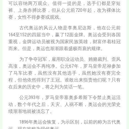
可以容纳两万观众。值得一提的是，选手们都是穿短
裤、上身赤膊比赛，但从公元前720年起，改为裸体比
赛，女性不得参赛或观戏。
古代奥运的风云人物是李奥尼达斯，他在公元前
164至152的四届当中，赢了12面金牌。奥运会受到各国
重视，金牌运动员被视为国家民族英雄，财富伴着桂冠
而来。但是，奥运也渐渐跟着盛极而衰的规律。
为了争夺冠军，雇用职业运动员、贿赂裁判、歪风
高涨，奥运会不再纯净。公元67年，罗马皇帝尼禄参加
了马车比赛，虽然没有其他选手，虽然她没有赛完全
程，但他依然得到了王冠。谁敢出来指责他们呢？只有
在后来的历史中，将之列为笑话一笔。
公元393年，罗马皇帝塞奥多希斯下令禁止奥运活
动，数个年代之后，天灾、人祸不断，奥运会的光荣史
绩渐渐地就被淡忘了。
1896年奥运会恢复，为示区别，以前的称为古代奥
运，现在的称为现代奥运。