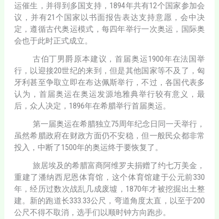
运催生，并得到多国支持，1894年共有12个国家参加会
议，并有21个国家以书面报告表达支持意愿，会中决
定，遵循古代奥运模式，每四年举行一次奥运，国际奥
会也于此时正式成立。
古伯丁男爵原本建议，首届奥运1900年在法国举
行，以迎接20世纪的来到，但是其他国家等不及了，匈
牙利甚至争取立即在布达佩斯举行，不过，各国代表多
认为，首届奥运在奥运发源地雅典举行较有意义，最
后，众人决定，1896年在希腊举行首届奥运。
第一届奥运在希腊独立75周年纪念日同一天举行，
虽然希腊政府在财政方面仍不安稳，但一般民众都非常
投入，中断了1500年的奥运终于要恢复了。
旅居埃及的希腊富商阿维罗夫捐赠了约七万美金，
重建了潘纳西尼恩体育馆，这个体育馆建于公元前330
年，经历过数次战乱几成废墟，1870年才被挖掘出土整
建。新的跑道长333.33公尺，弯道角度太直，以至于200
公尺不得不取消，选手们以顺时钟方向跑步。