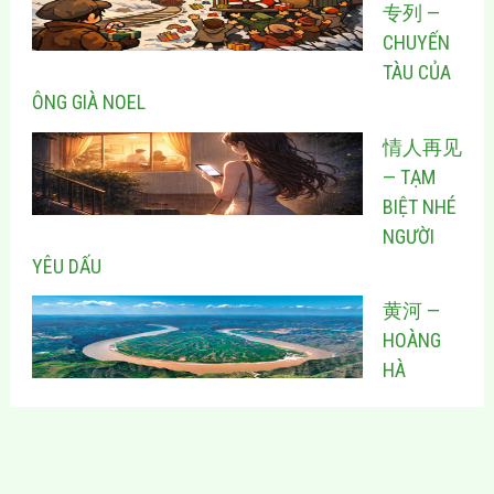
专列 —
CHUYẾN
TÀU CỦA
ÔNG GIÀ NOEL
情人再见
— TẠM
BIỆT NHÉ
NGƯỜI
YÊU DẤU
黄河 —
HOÀNG
HÀ