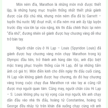
Môn ném đĩa, Marathon là những môn mới được thiết
lập, là những hạng mục truyền thống nhất thiết phải giành
được của đội chủ nhà, nhưng môn ném đĩa đã bị Garrett –
tuyển thủ nước Mỹ đoạt mất, vì đĩa ném mà anh ấy tập luyện
trước đây vừa lớn lại vừa nặng, khi thi đấu chính thức lại ném
“đĩa nhỏ”, đương nhiên sẽ giành được huy chương vàng dễ như
trở bàn tay.
Người chăn cừu ở Hi Lạp – Louis (Spyridon Louis) đã
giành được huy chương vàng môn chạy Marathon trong kỳ
Olympic đầu tiên, trở thành anh hùng dân tộc, anh đặc biệt
mặc trang phục truyền thống của Hi Lạp, để lại những tấm
ảnh có giá trị. Môn điền kinh cho đến ngày thi đấu cuối cùng,
Hi Lạp vẫn không giành được huy chương, do đó huy chương
vàng trong cuộc chạy đua Marathon rơi vào tay ai cũng rất
được mọi người quan tâm. Cũng may, người chăn cừu Hi Lạp
– S. Louis không phụ sự kỳ vọng của mọi người, khi anh chạy
dẫn đầu vào nhà thi đấu, hoàng tử Constantine, hoàng tử
George đều nhảy từ trên khán đài xuống chạy cùng với anh