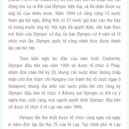
động cho sự ra đời của Olympic hiện đại, và đã nhận được sự
ủng hộ của nhiều nước. Năm 1894 có tổng cộng 12 nước
tham gia hội nghị, đồng thời có 21 nước gửi báo cáo thư bảy
tỏ mong muốn ủng hộ. Hội nghị đã quyết định, vẫn tuân theo
mô thức của Olympic cổ đại, Ủy ban Olympic cứ 4 năm sẽ tổ
chức một lần, Olympic quốc tế cũng chính thức được thành
lập vào lúc này.
Theo kiến nghị lúc đầu của nam tước Coubertin,
Olympic đầu tiên vào năm 1900 sẽ được tổ chức ở Pháp,
nhằm đón chào thế kỷ 20, nhưng các nước khác không chấp
nhận chờ đợi, thậm chí Hungary còn tranh thủ tổ chức ngay ở
Budapest, nhưng đại biểu các nước phần lớn cho rằng, kỳ
Olympic đầu tiên tổ chức ở Athens nơi Olympic ra đời có ý
nghĩa hơn, cuối cùng, mọi người quyết định Olympic đầu tiên
sẽ được tổ chức ở Hi Lạp vào năm 1896.
Olympic lần thứ nhất được tổ chức cùng ngày với ngày
kỉ niệm độc lập lần thứ 75 của Hi Lạp. Tuy chính phủ Hi Lạp