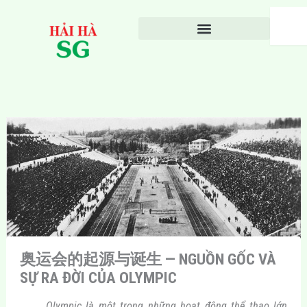
Nhảy
Search
tới
nội
dung
奥运会的起源与诞生 — NGUỒN GỐC VÀ
SỰ RA ĐỜI CỦA OLYMPIC
Olympic là một trong những hoạt động thể thao lớn