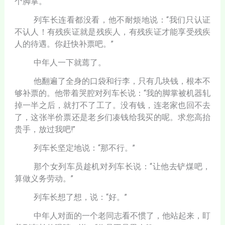
个脚掌。
列车长连看都没看，他不耐烦地说：“我们只认证
不认人！有残疾证就是残疾人，有残疾证才能享受残疾
人的待遇。你赶快补票吧。”
中年人一下就蔫了。
他翻遍了全身的口袋和行李，只有几块钱，根本不
够补票的。他带着哭腔对列车长说：“我的脚掌被机器轧
掉一半之后，就打不了工了。没有钱，连老家也回不去
了，这张半价票还是老乡们凑钱给我买的呢。求您高抬
贵手，放过我吧!”
列车长坚定地说：“那不行。”
那个女列车员趁机对列车长说：“让他去铲煤吧，
算做义务劳动。”
列车长想了想，说：“好。”
中年人对面的一个老同志看不惯了，他站起来，盯