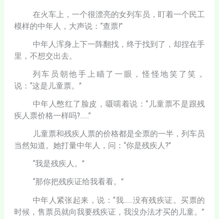
在火车上，一个很漂亮的女列车员，盯着一个民工
模样的中年人，大声说：“查票!”
中年人浑身上下一阵翻找，终于找到了，却捏在手
里，不想交出去。
列车员朝他手上瞄了一眼，怪怪地笑了笑，
说：“这是儿童票。”
中年人憋红了脸皮，嗫嚅着说：“儿童票不是跟残
疾人票价格一样吗?……”
儿童票和残疾人票的价格都是全票的一半，列车员
当然知道。她打量中年人，问：“你是残疾人?”
“我是残疾人。”
“那你把残疾证给我看看。”
中年人紧张起来，说：“我……没有残疾证。买票的
时候，售票员就向我要残疾证，我没办法才买的儿童。”