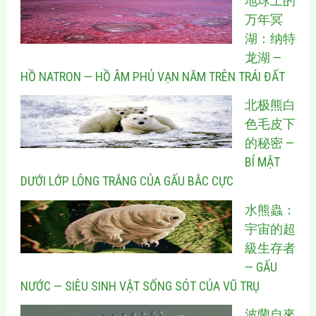
地球上的
万年冥
湖：纳特
龙湖 —
HỒ NATRON — HỒ ÂM PHỦ VẠN NĂM TRÊN TRÁI ĐẤT
北极熊白
色毛皮下
的秘密 —
BÍ MẬT
DƯỚI LỚP LÔNG TRẮNG CỦA GẤU BẮC CỰC
水熊蟲：
宇宙的超
級生存者
— GẤU
NƯỚC — SIÊU SINH VẬT SỐNG SÓT CỦA VŨ TRỤ
波蘭自來