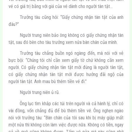
vé có giá trị bằng với giá của vé dành cho người tàn tật…
Trưởng tàu cũng hỏi: “Giấy chứng nhận tàn tật của anh
đâu?”
Người trung niên bảo ông không có giấy chứng nhận tàn
tật, sau đó bèn cho tàu trưởng xem nửa bàn chân của mình.
Trưởng tàu chẳng buồn ngó ngàng đến, mà nói với vẻ
bực bội: “Chúng tôi chỉ cần xem giấy tờ chứ không cần xem
người. Có giấy chứng nhận tàn tật mới đúng là người tàn tật,
có giấy chứng nhận tàn tật mới được hưởng đãi ngộ của
người tàn tật. Anh mau bù thêm tiền vé đi.”
Người trung niên ủ rũ.
Ông lục tìm khắp các túi trên người và cả hành lý, chỉ có
vài đồng, vốn chẳng đủ để bù thêm tiền vé. Ông nghẹn ngào
nói với trưởng tàu: “Bàn chân của tôi sau khi bị máy giập mất
một nửa thì không còn làm việc được nữa. Không có tiền, ngay
cả về quê cũng không được. Tấm vé nửa giá này cũng nhờ