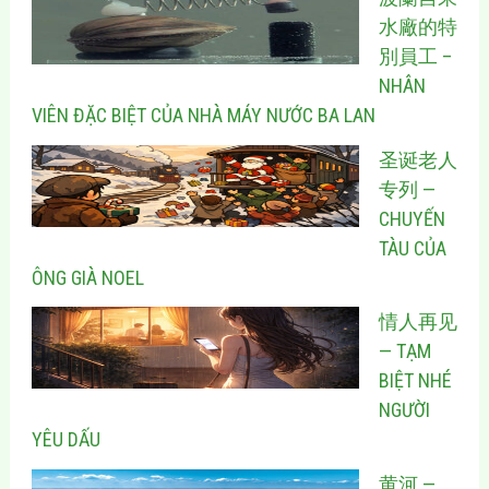
水廠的特
別員工 –
NHÂN
VIÊN ĐẶC BIỆT CỦA NHÀ MÁY NƯỚC BA LAN
圣诞老人
专列 —
CHUYẾN
TÀU CỦA
ÔNG GIÀ NOEL
情人再见
— TẠM
BIỆT NHÉ
NGƯỜI
YÊU DẤU
黄河 —