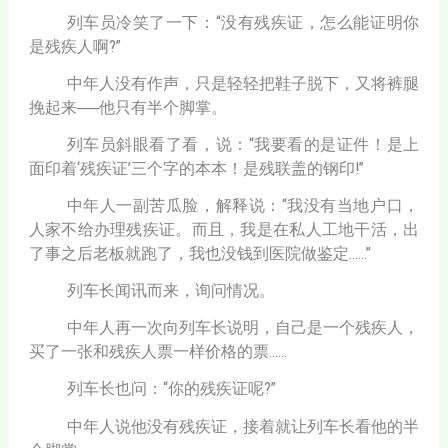
列车员冷笑了一下：“没有残疾证，怎么能证明你
是残疾人啊?”
中年人没有作声，只是轻轻把鞋子脱下，又将裤腿
挽起来──他只有半个脚掌。
列车员斜眼看了看，说：“我要看的是证件！是上
面印着‘残疾证’三个字的本本！是残联盖的钢印!”
中年人一副苦瓜脸，解释说：“我没有当地户口，
人家不给办理残疾证。而且，我是在私人工地干活，出
了事之后老板就跑了，我也没钱到医院做鉴定……”
列车长闻讯而来，询问情况。
中年人再一次向列车长说明，自己是一个残疾人，
买了一张和残疾人票一样价格的票……
列车长也问：“你的残疾证呢?”
中年人说他没有残疾证，接着就让列车长看他的半