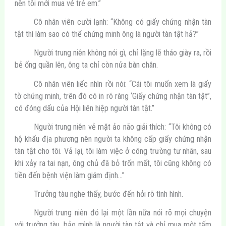
nên tôi mới mua vé trẻ em.”
Cô nhân viên cười lạnh: “Không có giấy chứng nhận tàn
tật thì làm sao có thể chứng minh ông là người tàn tật hả?”
Người trung niên không nói gì, chỉ lặng lẽ tháo giày ra, rồi
bẻ ống quần lên, ông ta chỉ còn nửa bàn chân.
Cô nhân viên liếc nhìn rồi nói: “Cái tôi muốn xem là giấy
tờ chứng minh, trên đó có in rõ ràng ‘Giấy chứng nhận tàn tật”,
có đóng dấu của Hội liên hiệp người tàn tật.”
Người trung niên vẻ mặt ảo não giải thích: “Tôi không có
hộ khẩu địa phương nên người ta không cấp giấy chứng nhận
tàn tật cho tôi. Vả lại, tôi làm việc ở công trường tư nhân, sau
khi xảy ra tai nạn, ông chủ đã bỏ trốn mất, tôi cũng không có
tiền đến bệnh viện làm giám định…”
Trưởng tàu nghe thấy, bước đến hỏi rõ tình hình.
Người trung niên đó lại một lần nữa nói rõ mọi chuyện
với trưởng tàu, bảo mình là người tàn tật và chỉ mua một tấm