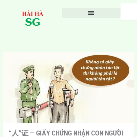
Nhảy
Search
tới
nội
dung
“人”证 — GIẤY CHỨNG NHẬN CON NGƯỜI