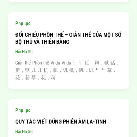
Phụ lục
ĐỐI CHIẾU PHỒN THỂ – GIẢN THỂ CỦA MỘT SỐ
BỘ THỦ VÀ THIÊN BÀNG
Hải Hà SG
Giản thể Phồn thể Ví dụ Ví dụ 讠 讠 话，辩，狱 话，
辩，狱 几 几 机，叽，讥 机，叽，讥 艹 艹 草，
花，菥 草，花，菥
Phụ lục
QUY TẮC VIẾT ĐÚNG PHIÊN ÂM LA-TINH
Hải Hà SG