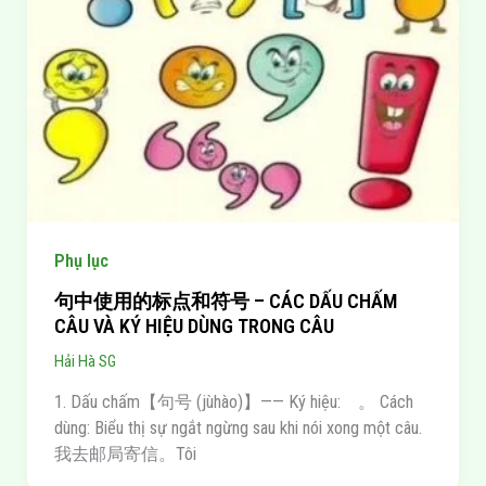
Phụ lục
句中使用的标点和符号 – CÁC DẤU CHẤM
CÂU VÀ KÝ HIỆU DÙNG TRONG CÂU
Hải Hà SG
1. Dấu chấm【句号 (jùhào)】—— Ký hiệu: 。 Cách
dùng: Biểu thị sự ngắt ngừng sau khi nói xong một câu.
我去邮局寄信。Tôi