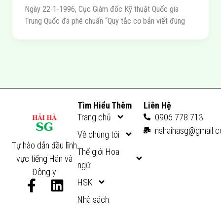
Ngày 22-1-1996, Cục Giám đốc Kỹ thuật Quốc gia
Trung Quốc đã phê chuẩn “Quy tắc cơ bản viết đúng
Tìm Hiểu Thêm
Liên Hệ
Trang chủ
0906 778 713
nshaihasg@gmail.
Về chúng tôi
Tự hào dẫn đầu lĩnh
Thế giới Hoa
vực tiếng Hán và
ngữ
Đông y
F
L
HSK
a
i
Nhà sách
c
n