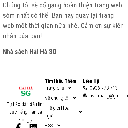
Chúng tôi sẽ cố gắng hoàn thiện trang web
sớm nhất có thể. Bạn hãy quay lại trang
web một thời gian nữa nhé. Cảm ơn sự kiên
nhẫn của bạn!
Nhà sách Hải Hà SG
Tìm Hiểu Thêm
Liên Hệ
Trang chủ
0906 778 713
nshaihasg@gmail.
Về chúng tôi
Tự hào dẫn đầu lĩnh
Thế giới Hoa
vực tiếng Hán và
ngữ
Đông y
F
L
HSK